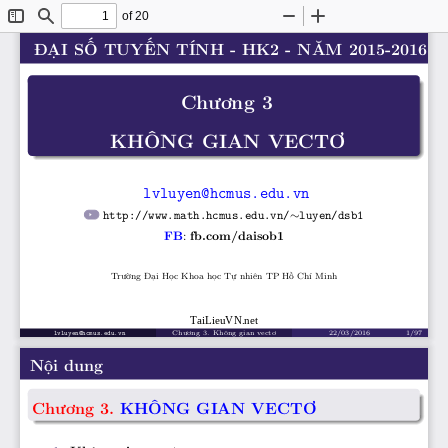
of 20
Toggle
Find
Zoom
Zoom
Sidebar
Out
In
ĐẠI SỐ TUYẾN TÍNH - HK2 - NĂM 2015-2016
Chương 3
KHÔNG GIAN VECTƠ
lvluyen@hcmus.edu.vn
∼
http://www.math.hcmus.edu.vn/
luyen/dsb1
:
FB
fb.com/daisob1
Trường Đại Học Khoa học Tự nhiên TP Hồ Chí Minh
TaiLieuVN.net
Chương 3. Không gian vectơ
22/03/2016
1/97
lvluyen@hcmus.edu.vn
Nội dung
Chương 3. KHÔNG GIAN VECTƠ