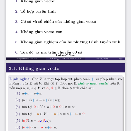
1. Không gian vectơ
2. Tổ hợp tuyến tính
3. Cơ sở và số chiều của không gian vectơ
4. Không gian vectơ con
5. Không gian nghiệm của hệ phương trình tuyến tính
6. Tọa độ và ma trận chuyển cơ sở
TaiLieuVN.net
Chương 3. Không gian vectơ
22/03/2016
2/97
lvluyen@hcmus.edu.vn
3.1. Không gian vectơ
+
Cho
V
là một tập hợp với phép toán
và phép nhân vô
Định nghĩa.
.
hướng
của
với
V.
Khi đó
V
được gọi là
trên
không gian vectơ
R
R
∈
∈
nếu mọi
u,v,w
V
và
α
,
β
thỏa 8 tính chất sau:
R
+
+
(1)
u
v
=
v
u
;
+
+
+
+
(2)
(
u
v
)
w
=
u
(
v
w
);
+
+
∈
(3) tồn tại
0
V
:
u
0
=
0
u
=
u
;
+
+
−
∈
−
−
(4) tồn tại
u
V
:
u
u
=
u
u
=
0
;
.
.
.
(5)
(
αβ
)
u
=
α
(
β
u
);
.
.
.
+
+
(6)
(
α
β
)
u
=
α
u
β
u
;