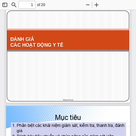
of 20
Toggle
Find
Zoom
Zoom
Sidebar
Out
In
ĐÁNH 
GIÁ 
CÁC HOẠT ĐỘNG Y TẾ
TaiLieuVN.net
Mục tiêu
1. Phân biệt các khái niệm giám sát, kiểm tra, thanh tra, đánh 
giá