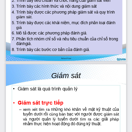
2. Trình bày tiêu chuẩn và chức năng của giám sát viên
3. Trình bày các hình thức và nội dung giám sát
4. Trình bày được các phương pháp giám sát và quy trình 
giám sát.
5. Trình bày được các khái niệm, mục đích phân loại đánh 
giá
6. Mô tả được các phương pháp đánh giá.
7. Phân tích nhóm chỉ số và nêu tiêu chuẩn của chỉ số trong 
đánhgiá.
8. Trình bày các bước cơ bản của đánh giá.
TaiLieuVN.net
Giám sát
•
Giám sát là quá trình quản lý
•
Giám sát trực tiếp
–
xem
xét
tìm
ra
những
khó
khăn
về
mặt
kỹ
thuật
của
tuyến
dưới
rồi
bạc
với
người
được
cùng
bàn
giám
sát
và
người
quản
lý
tuyến
dưới
tìm
ra
các
giải
pháp
nhằm
thực
hiện
hoạt
động
đó
đúng
kỹ
thuật
.